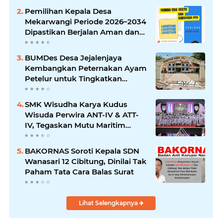
Pemilihan Kepala Desa
Mekarwangi Periode 2026–2034
Dipastikan Berjalan Aman dan
Kondusif, H. Subur Rusnadi Siap
Lanjutkan Pengabdian
BUMDes Desa Jejalenjaya
Kembangkan Peternakan Ayam
Petelur untuk Tingkatkan
Ketahanan Pangan Warga
SMK Wisudha Karya Kudus
Wisuda Perwira ANT-IV & ATT-
IV, Tegaskan Mutu Maritim
Internasional
BAKORNAS Soroti Kepala SDN
Wanasari 12 Cibitung, Dinilai Tak
Paham Tata Cara Balas Surat
Lihat Selengkapnya