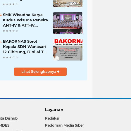
Peternakan Ayam
Petelur untuk
Tingkatkan Ketahanan
SMK Wisudha Karya
Pangan Warga
Kudus Wisuda Perwira
ANT-IV & ATT-IV,
Tegaskan Mutu
Maritim Internasional
BAKORNAS Soroti
Kepala SDN Wanasari
12 Cibitung, Dinilai Tak
Paham Tata Cara
Balas Surat
Lihat Selengkapnya
Layanan
ita Dishub
Redaksi
MDES
Pedoman Media Siber