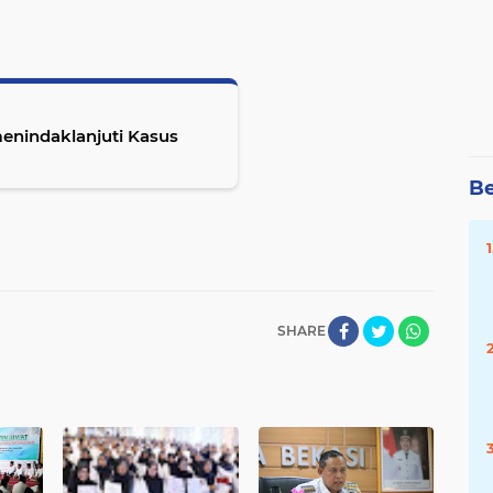
menindaklanjuti Kasus
Be
SHARE