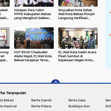
sabah
Harapan Para Calon
Wujudkan Kota Sehat,
i
PPPK Kabupaten Bekasi
Wali Kota Bekasi Pimpin
Waktu
yang Mengikuti Seleksi
Langsung Verifikasi
Kompetensi
Swasti Saba 2025
Dorong
HUT RSUD Chasbullah
Pj. Wali Kota Hadiri Acara
rah
Abdul Majid, Pj Wali Kota
Pisah Sambut di
epat
Bekasi harapkan Terus
Kejaksaan Negeri Kota
Tingkatkan Pelayanan
Bekasi
Kesehatan Masyarakat
ita Terpopuler
ita Bekasi
Berita Daerah
Berita Desa
Ber
ita Nasional
Berita Pidana
Budidaya Ikan
BU