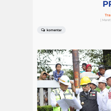
P
Tra
| Maret
komentar