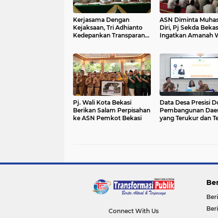
Kerjasama Dengan
ASN Diminta Muha
Kejaksaan, Tri Adhianto
Diri, Pj Sekda Bekas
Kedepankan Transparansi
Ingatkan Amanah 
BUMD Kota Bekasi.
dan Disiplin Kerja
Pj. Wali Kota Bekasi
Data Desa Presisi 
Berikan Salam Perpisahan
Pembangunan Dae
ke ASN Pemkot Bekasi
yang Terukur dan T
Sasaran
Ber
Ber
Ber
Connect With Us