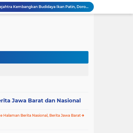
BUMDes Hegarmanah Sejahtra Kembangkan Budidaya Ikan Patin, Dorong Penguatan Ekonomi Warga Desa
BUMDes Telaga Murni Mandiri Dorong Ketahanan Pangan dan Perekonomian Warga
BUMDes Tamansari Mandiri Dorong Ketahanan Pangan dan Penguatan Ekonomi Desa
BUMDes Karangsari Sukses Panen 6 Ton Ikan Patin, Libatkan Warga Jaga Ketahanan Pangan
BAKORNAS Soroti Kepala SDN Wanasari 12 Cibitung, Dinilai Tak Paham Tata Cara Balas Surat
BAKORNAS Laporkan Dugaan Penyimpangan Dana Desa Sibuntuon 2021–2025 ke Polda Sumut
Pemilihan Kepala Desa Mekarwangi Periode 2026–2034 Dipastikan Berjalan Aman dan Kondusif, H. Subur Rusnadi Siap Lanjutkan Pengabdian
Calon Kepala Desa Gandamekar H. Asmar Latim Sani Perkuat Silaturahmi dan Serap Aspirasi Warga Demi Kemajuan Desa
BUMDes Desa Jejalenjaya Kembangkan Peternakan Ayam Petelur untuk Tingkatkan Ketahanan Pangan Warga
BUMDes Desa Cibatu Resmikan Peternakan Ayam Petelur, Wujud Nyata Ketahanan Pangan Desa
rita Jawa Barat dan Nasional
e Halaman Berita Nasional, Berita Jawa Barat