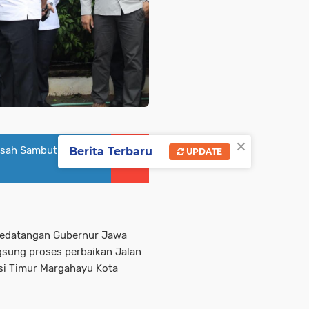
×
Pisah Sambut di
Berita Terbaru
UPDATE
 kedatangan Gubernur Jawa
gsung proses perbaikan Jalan
asi Timur Margahayu Kota