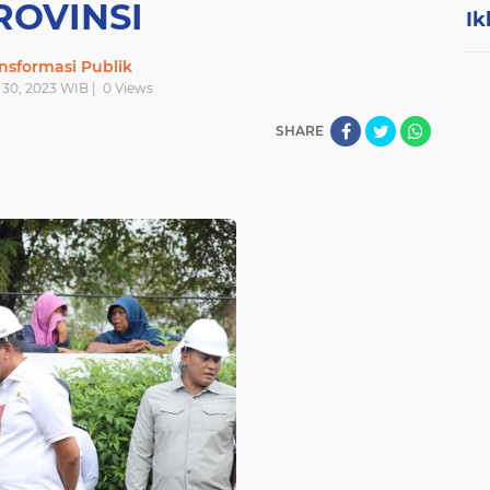
ROVINSI
Ik
nsformasi Publik
 30, 2023 WIB |
0
Views
SHARE