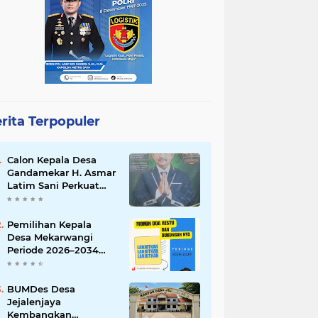
rita Terpopuler
Calon Kepala Desa
Gandamekar H. Asmar
Latim Sani Perkuat
Silaturahmi dan Serap
Aspirasi Warga Demi
Kemajuan Desa
Pemilihan Kepala
Desa Mekarwangi
Periode 2026–2034
Dipastikan Berjalan
Aman dan Kondusif, H.
Subur Rusnadi Siap
BUMDes Desa
Lanjutkan Pengabdian
Jejalenjaya
Kembangkan