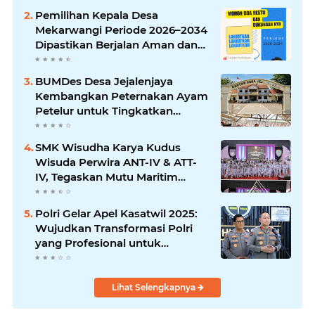
Pemilihan Kepala Desa
Mekarwangi Periode 2026–2034
Dipastikan Berjalan Aman dan
Kondusif, H. Subur Rusnadi Siap
Lanjutkan Pengabdian
BUMDes Desa Jejalenjaya
Kembangkan Peternakan Ayam
Petelur untuk Tingkatkan
Ketahanan Pangan Warga
SMK Wisudha Karya Kudus
Wisuda Perwira ANT-IV & ATT-
IV, Tegaskan Mutu Maritim
Internasional
Polri Gelar Apel Kasatwil 2025:
Wujudkan Transformasi Polri
yang Profesional untuk
Masyarakat
Lihat Selengkapnya